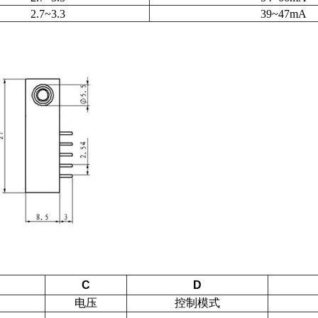
2.7~3.3
39~47mA
C
D
电压
控制模式