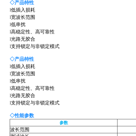
◇
产品特
性
l
低插入损耗
l
宽波长范围
l
低串扰
l
高稳定性、高可靠性
l
光路无胶合
l
支持锁定与非锁定模式
◇
产品特
性
l
低插入损耗
l
宽波长范围
l
低串扰
l
高稳定性、高可靠性
l
光路无胶合
l
支持锁定与非锁定模式
◇
性能参
数
参数
波长范围