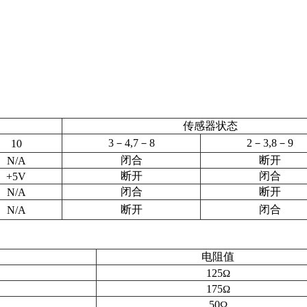
传感器状态
3
－
4,7
－
8
2
－
3,8
－
9
10
闭合
断开
N/A
断开
闭合
+5V
闭合
断开
N/A
断开
闭合
N/A
电阻值
125
Ω
175
Ω
50
Ω