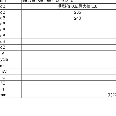
nm
650/780/850/980/1064/1310
dB
典型值
:
0.6
,
最大值
:
1.0
dB
≥
35
dB
≥
40
dB
dB
dB
dB
dB
v
ycle
ms
mW
℃
℃
g
mm
(L)2