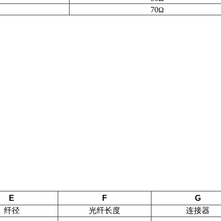
70
Ω
E
F
G
纤径
光纤长度
连接器