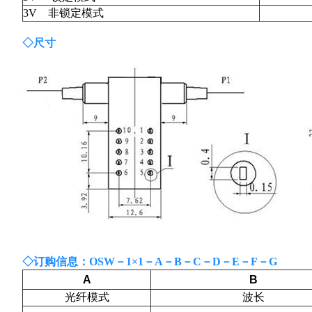
3V
非锁定模式
◇
尺
寸
◇
订购信息
：
OSW
－
1×1
－
A
－
B
－
C
－
D
－
E
－
F
－
G
A
B
光纤模式
波长