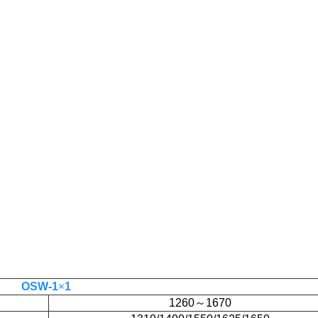
OSW-1
×
1
1260
～
1670