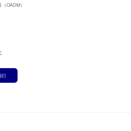
（OADM）
式
我们