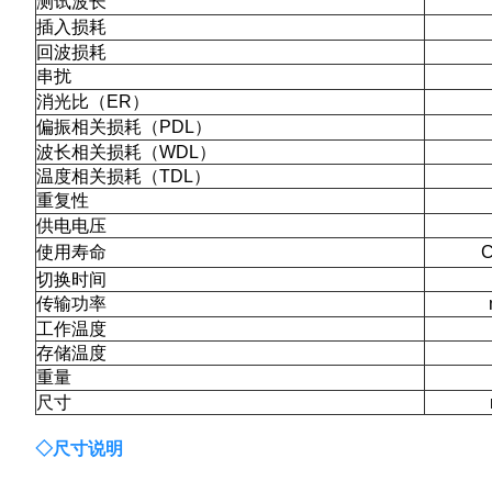
测试波长
插入损耗
回波损耗
串扰
消光比（
ER
）
偏振相关损耗（
PDL
）
波长相关损耗（
WDL
）
温度相关损耗（
TDL
）
重复性
供电电压
使用寿命
C
切换时间
传输功率
工作温度
存储温度
重量
尺寸
◇
尺寸说
明