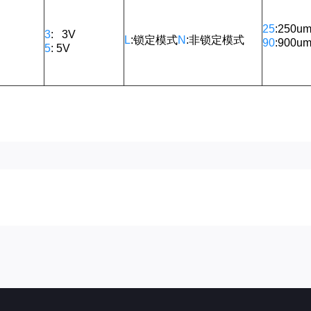
25
:250u
3
: 3V
L
:
锁定模式
N
:
非锁定模式
90
:900u
5
: 5V