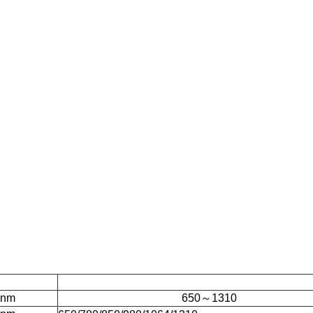
nm
650
～
1310