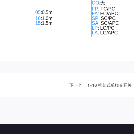
OO
:
无
FP
:
FC/PC
m
05
:0.5m
FA
: FC/APC
m
10
:1.0m
SP
: SC/PC
15
:1.5m
SA
: SC/APC
LP
: LC/PC
LA
:
LC/APC
下一个： 1×16 机架式单模光开关