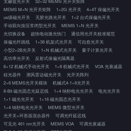
太赫兹光开关
32×32 MEMS 光开关矩阵
MEMS M×N 光开关矩阵
1×2G 光开关
4×4T 保偏光开关
us级磁光开关
无胶光路光开关
1×2 台式保偏光开关
手动双向按压常闭型光开关
MEMS 1×N 光开关
光切换设备
超快电动激光快门
通信用光开关校准规范
保偏光纤跳线
1×36 机架式光开关
可自愈光开关
小型2×2B光开关
1×N 机械式光开关
量子计算光开关
高功率光开关
反射式保偏光隔离器
6×12 机械式手动光开关
1×8 机械式光开关
VOA 光衰减器
硅光器件
测风雷达磁光开关
光开关阵列
2×6 MEMS光开关模块
机械式4-1×6光开关
8-Bit 磁光固态光延迟线
1×4 纳秒电光光开关
电光光开关
1×1 磁光光开关
1×16 磁光固态光开关
1×4 纳秒电光光开关
MEMS 微型光开关
光开关+环形器混合器件
可调光纤延迟线
可见光 461 nm光开关
MEMS VOA
可调光衰减器