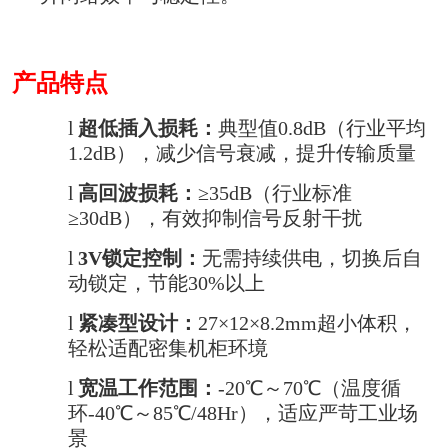
产品特点
l
超低插入损耗：
典型值0.8dB（行业平均
1.2dB），减少信号衰减，提升传输质量
l
高回波损耗：
≥35dB（行业标准
≥30dB），有效抑制信号反射干扰
l
3V
锁定控制：
无需持续供电，切换后自
动锁定，节能30%以上
l
紧凑型设计：
27
×12×8.2mm超小体积，
轻松适配密集机柜环境
l
宽温工作范围：
-20
℃～70℃（温度循
环-40℃～85℃/48Hr），适应严苛工业场
景