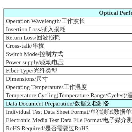
Optical Per
Operation Wavelength/
工作波长
Insertion Loss/
插入损耗
Return Loss/
回波损耗
Cross-talk/
串扰
Switch Mode/
控制方式
Power supply/
驱动电压
Fiber Type/
光纤类型
Dimensions/
尺寸
Operating Temperature/
工作温度
Temperature Cycling(Temperature Range/Cycles)/
Data Document Preparation/
数据文档制备
Individual Test Data Sheet Format/
单独测试数据单
Electronic Media Test Data File Format/
电子媒介
RoHS Required/
是否需要过RoHS