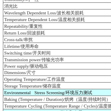
消光比
Wavelength Dependent Loss/
波长相关损耗
Temperature Dependent Loss/
温度相关损耗
Repeatability/
重复性
Return Loss/
回波损耗
Cross-talk/
串扰
Lifetime/
使用寿命
Switching time/
开关时间
Transmission power/
传输光功率
Power supply/
驱动电压
Dimensions/
尺寸
Operating Temperature/
工作温度
Storage Temperature/
储存温度
Environmental Stress Screening/
环境压力测试
Baking (Temperature / Duration)/
烘烤（温度/持续时间）
Temperature Cycling (Temperature Range / Cycles)/
温度