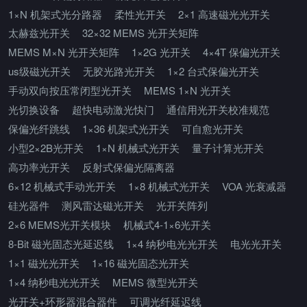
1×N 机架式光分路器
柔性光开关
2×1 高速磁光光开关
太赫兹光开关
32×32 MEMS 光开关矩阵
MEMS M×N 光开关矩阵
1×2G 光开关
4×4T 保偏光开关
us级磁光开关
无胶光路光开关
1×2 台式保偏光开关
手动双向按压常闭型光开关
MEMS 1×N 光开关
光切换设备
超快电动激光快门
通信用光开关校准规范
保偏光纤跳线
1×36 机架式光开关
可自愈光开关
小型2×2B光开关
1×N 机械式光开关
量子计算光开关
高功率光开关
反射式保偏光隔离器
6×12 机械式手动光开关
1×8 机械式光开关
VOA 光衰减器
硅光器件
测风雷达磁光开关
光开关阵列
2×6 MEMS光开关模块
机械式4-1×6光开关
8-Bit 磁光固态光延迟线
1×4 纳秒电光光开关
电光光开关
1×1 磁光光开关
1×16 磁光固态光开关
1×4 纳秒电光光开关
MEMS 微型光开关
光开关+环形器混合器件
可调光纤延迟线