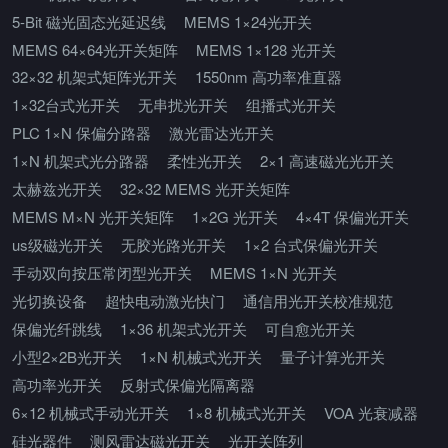
5-Bit 磁光固态光延迟线
MEMS 1×24光开关
MEMS 64×64光开关矩阵
MEMS 1×128 光开关
32×32 机架式矩阵光开关
1550nm 高功率准直器
1×32台式光开关
无串扰光开关
组播式光开关
PLC 1×N 保偏分路器
激光雷达光开关
1×N 机架式光分路器
柔性光开关
2×1 高速磁光光开关
太赫兹光开关
32×32 MEMS 光开关矩阵
MEMS M×N 光开关矩阵
1×2G 光开关
4×4T 保偏光开关
us级磁光开关
无胶光路光开关
1×2 台式保偏光开关
手动双向按压常闭型光开关
MEMS 1×N 光开关
光切换设备
超快电动激光快门
通信用光开关校准规范
保偏光纤跳线
1×36 机架式光开关
可自愈光开关
小型2×2B光开关
1×N 机械式光开关
量子计算光开关
高功率光开关
反射式保偏光隔离器
6×12 机械式手动光开关
1×8 机械式光开关
VOA 光衰减器
硅光器件
测风雷达磁光开关
光开关阵列