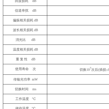
回波损耗
dB
信道串扰
dB
偏振相关损耗
dB
波长相关损耗
dB
消光比
dB
温度相关损耗
dB
重
复
性
dB
使用寿命
次
7
切换10
次后(插损≤0.
传输光功率
mW
切换时间
ms
°C
工作温度
°C
储存温度