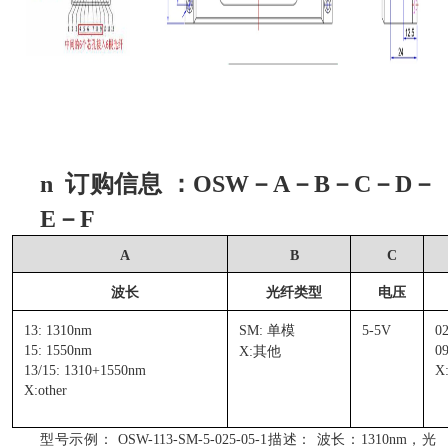
n
订购信息 ：OSW－A－B－C－D－
E－F
A
B
C
波长
光纤类型
电压
13: 1310nm
SM: 单模
5-5V
0
15: 1550nm
0
X:其他
13/15: 1310+1550nm
X:
X:other
型号示例： OSW-113-SM-5-025-05-1描述： 波长：1310nm，光