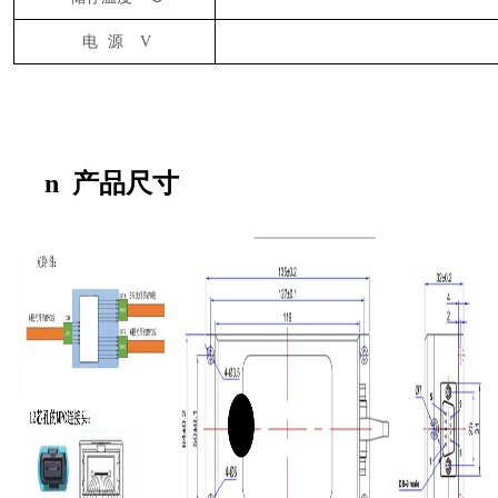
电
源
V
n
产品尺寸