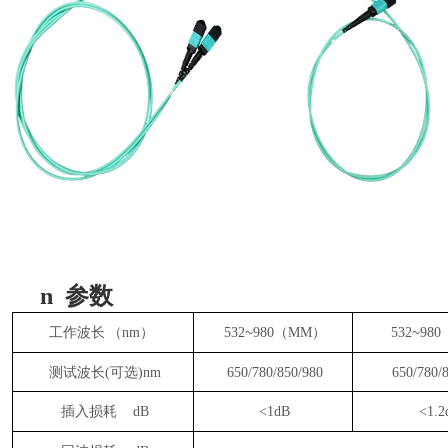
n
参数
~
~
工作波长
（nm）
532
980（MM）
532
98
测试波长(可选)nm
650/780/850/980
650/780/
插入损耗
dB
<1dB
<1.2