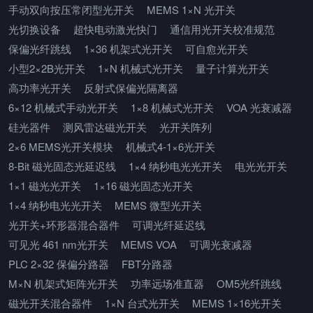
手动双向按压常闭型光开关
MEMS 1×N 光开关
光切换设备
超快电动激光快门
通信用光开关校准规范
保偏光纤跳线
1×36 机架式光开关
可自愈光开关
小型2×2B光开关
1×N 机械式光开关
量子计算光开关
高功率光开关
反射式保偏光隔离器
6×12 机械式手动光开关
1×8 机械式光开关
VOA 光衰减器
硅光器件
测风雷达磁光开关
光开关阵列
2×6 MEMS光开关模块
机械式4-1×6光开关
8-Bit 磁光固态光延迟线
1×4 纳秒电光光开关
电光光开关
1×1 磁光光开关
1×16 磁光固态光开关
1×4 纳秒电光光开关
MEMS 微型光开关
光开关+环形器混合器件
可调光纤延迟线
可见光 461 nm光开关
MEMS VOA
可调光衰减器
PLC 2×32 保偏分路器
FBT分路器
M×N 机架式矩阵光开关
功率远场准直器
OM5光纤跳线
磁光开关混合器件
1×N 台式光开关
MEMS 1×16光开关