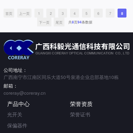
首页
上一页
1
2
3
4
5
6
7
8
共
8
页
94
条数据
下一页
尾页
公司地址：
广西南宁市江南区同乐大道50号泉港企业总部基地10栋
邮箱：
coreray@coreray.cn
产品中心
荣誉资质
光开关
荣誉证书
保偏器件