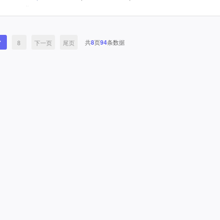
共
8
页
94
条数据
7
8
下一页
尾页