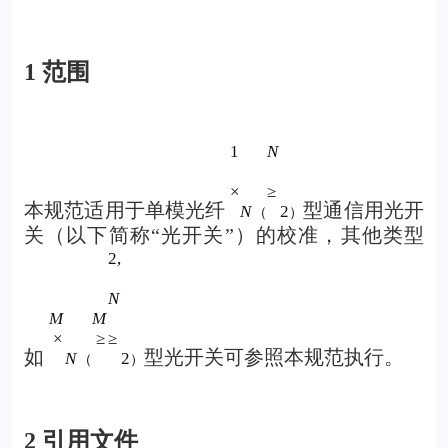
1
范围
1×N
1
N≥2
N
×
≥
本规范适用于单模光纤
型通信用光开
N
2
（
）
关（以下简称“
光开关
”）的校准，其他类型
M≥2,N≥2
2
,
N
M
M
×
≥
≥
如
型光开关可参照本规范执行。
N
2
（
）
2
引用文件