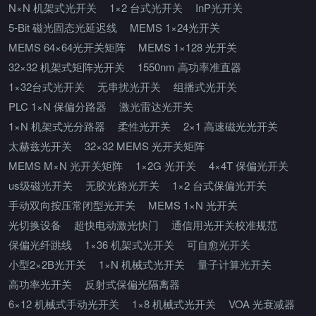
N×N 机架式光开关
1×2 台式光开关
InP光开关
5-Bit 磁光固态光延迟线
MEMS 1×24光开关
MEMS 64×64光开关矩阵
MEMS 1×128 光开关
32×32 机架式矩阵光开关
1550nm 高功率准直器
1×32台式光开关
无串扰光开关
组播式光开关
PLC 1×N 保偏分路器
激光雷达光开关
1×N 机架式光分路器
柔性光开关
2×1 高速磁光光开关
太赫兹光开关
32×32 MEMS 光开关矩阵
MEMS M×N 光开关矩阵
1×2G 光开关
4×4T 保偏光开关
us级磁光开关
无胶光路光开关
1×2 台式保偏光开关
手动双向按压常闭型光开关
MEMS 1×N 光开关
光切换设备
超快电动激光快门
通信用光开关校准规范
保偏光纤跳线
1×36 机架式光开关
可自愈光开关
小型2×2B光开关
1×N 机械式光开关
量子计算光开关
高功率光开关
反射式保偏光隔离器
6×12 机械式手动光开关
1×8 机械式光开关
VOA 光衰减器